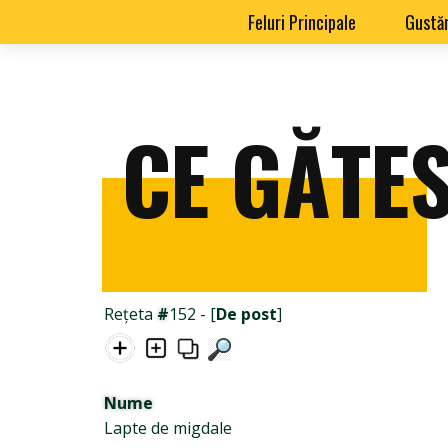
Feluri Principale
Gustăr
CE GĂTES
Rețeta
#
152 - [
De post
]
Nume
Lapte de migdale