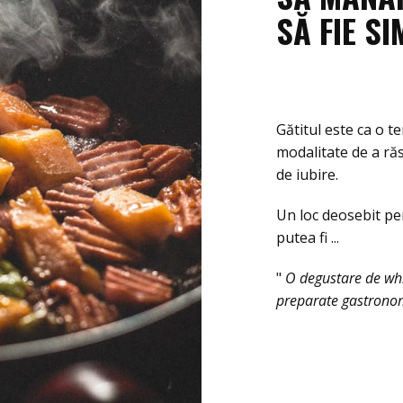
SĂ FIE SI
Gătitul este ca o t
modalitate de a răs
de iubire.
Un loc deosebit pe
putea fi ...
"
O degustare de whisk
preparate gastronom