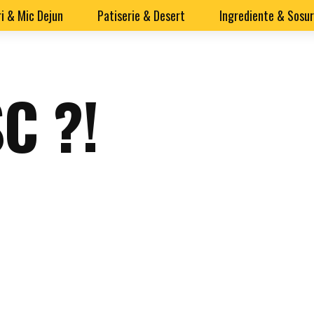
i & Mic Dejun
Patiserie & Desert
Ingrediente & Sosur
C ?!