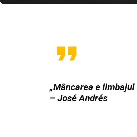
„Mâncarea e limbajul ce
– José Andrés