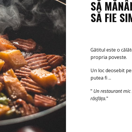
SĂ MĂNÂN
SĂ FIE SI
Gătitul este o călă
propria poveste.
Un loc deosebit pe
putea fi ...
"
Un restaurant mic î
răsfăța.
"