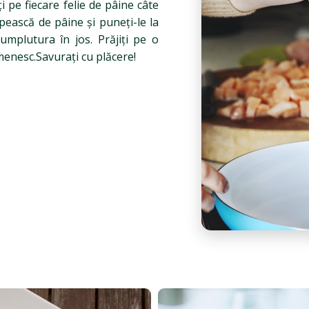
i pe fiecare felie de pâine câte
pească de pâine și puneți-le la
 umplutura în jos. Prăjiți pe o
enesc.Savurați cu plăcere!