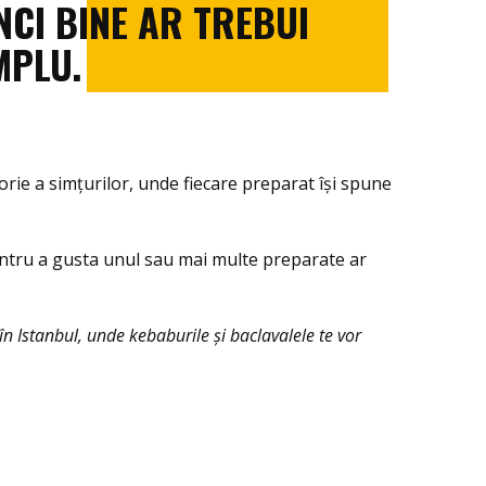
CI BINE AR TREBUI
MPLU.
torie a simțurilor, unde fiecare preparat își spune
ntru a gusta unul sau mai multe preparate ar
n Istanbul, unde kebaburile și baclavalele te vor