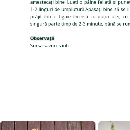
amestecați bine. Luați o pâine feliată și puneț
1-2 linguri de umplutură.Apăsați bine să se li
prăjit într-o tigaie încinsă cu puțin ulei, cu
singură parte timp de 2-3 minute, până se rum
Observații
Sursa:savuros.info