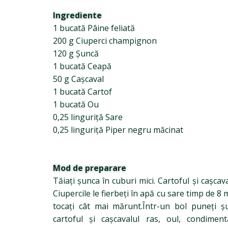
Ingrediente
1 bucată Pâine feliată
200 g Ciuperci champignon
120 g Șuncă
1 bucată Ceapă
50 g Cașcaval
1 bucată Cartof
1 bucată Ou
0,25 linguriță Sare
0,25 linguriță Piper negru măcinat
Mod de preparare
Tăiați șunca în cuburi mici. Cartoful și cașcav
Ciupercile le fierbeți în apă cu sare timp de 8 m
tocați cât mai mărunt.Într-un bol puneți șu
cartoful și cașcavalul ras, oul, condimen