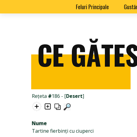
Feluri Principale
Gustăr
CE GĂTES
Rețeta
#
186 - [
Desert
]
Nume
Tartine fierbinți cu ciuperci