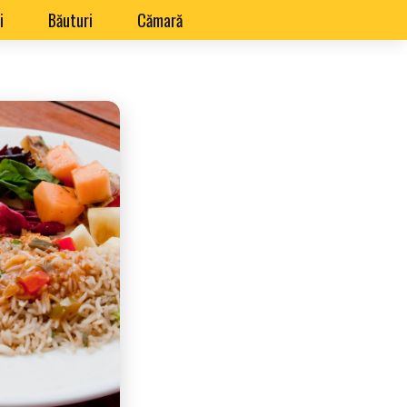
i
Băuturi
Cămară