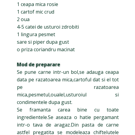
1 ceapa mica rosie
1 cartof mic crud
2 oua
4-5 catei de usturoi zdrobiti
1 lingura pesmet
sare si piper dupa gust
o priza coriandru macinat
Mod de preparare
Se pune carne intr-un bol,se adauga ceapa
data pe razatoarea mica,cartoful dat si el tot
pe razatoarea
mica,pesmetul,oualel,usturoiul si
condimentele dupa gust.
Se framanta carea bine cu toate
ingredientele.Se aseaza o hatie pergamant
intr-o tava de aragaz.Din pasta de carne
astfel pregatita se modeleaza chiftelutele