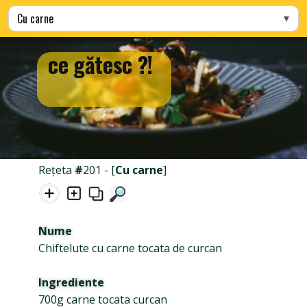
Alege categoria
ce gătesc ?!
Rețeta
#
201 - [
Cu carne
]
Nume
Chiftelute cu carne tocata de curcan
Ingrediente
700g carne tocata curcan