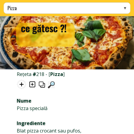
Alege categoria
ce gătesc ?!
Rețeta
#
218 - [
Pizza
]
Nume
Pizza specială
Ingrediente
Blat pizza crocant sau pufos,