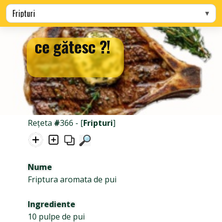
Alege categoria
ce gătesc ?!
Rețeta
#
366 - [
Fripturi
]
Nume
Friptura aromata de pui
Ingrediente
10 pulpe de pui