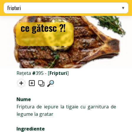
Alege categoria
ce gătesc ?!
Rețeta
#
395 - [
Fripturi
]
Nume
Friptura de iepure la tigaie cu garnitura de
legume la gratar
Ingrediente