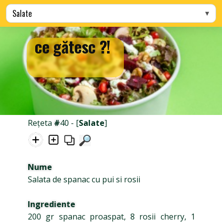
Alege categoria
ce gătesc ?!
Rețeta
#
40 - [
Salate
]
Nume
Salata de spanac cu pui si rosii
Ingrediente
200 gr spanac proaspat, 8 rosii cherry, 1