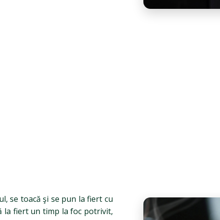
, se toacă şi se pun la fiert cu
la fiert un timp la foc potrivit,