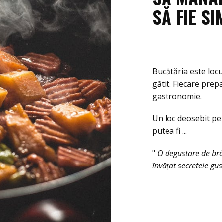
SĂ FIE SI
Bucătăria este locu
gătit. Fiecare prep
gastronomie.
Un loc deosebit pe
putea fi ...
"
O degustare de brânz
învățat secretele gus