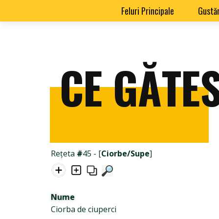
Feluri Principale
Gustăr
CE GĂTES
Rețeta
#
45 - [
Ciorbe/Supe
]
Nume
Ciorba de ciuperci