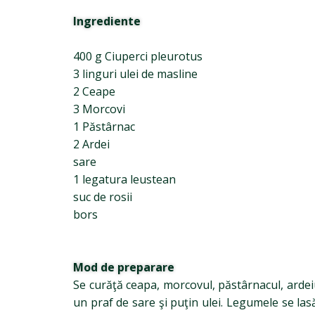
Ingrediente
400 g Ciuperci pleurotus
3 linguri ulei de masline
2 Ceape
3 Morcovi
1 Păstârnac
2 Ardei
sare
1 legatura leustean
suc de rosii
bors
Mod de preparare
Se curăţă ceapa, morcovul, păstârnacul, ardeiul
un praf de sare şi puţin ulei. Legumele se lasă 