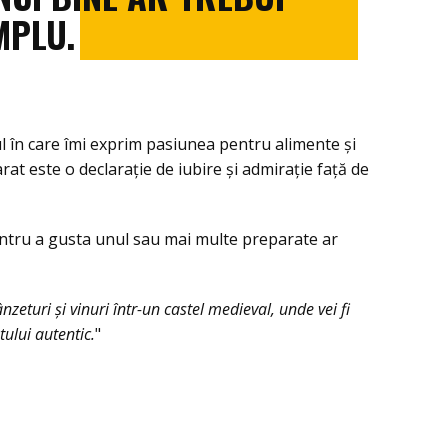
MPLU.
l în care îmi exprim pasiunea pentru alimente și
arat este o declarație de iubire și admirație față de
ntru a gusta unul sau mai multe preparate ar
eturi și vinuri într-un castel medieval, unde vei fi
tului autentic.
"