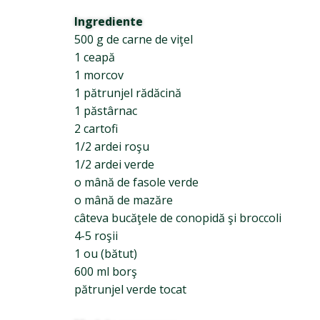
Ingrediente
500 g de carne de viţel
1 ceapă
1 morcov
1 pătrunjel rădăcină
1 păstârnac
2 cartofi
1/2 ardei roşu
1/2 ardei verde
o mână de fasole verde
o mână de mazăre
câteva bucăţele de conopidă şi broccoli
4-5 roşii
1 ou (bătut)
600 ml borş
pătrunjel verde tocat