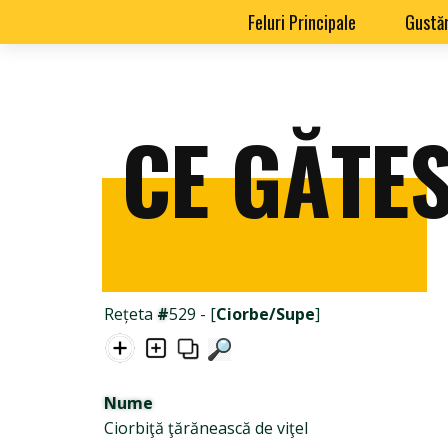
Feluri Principale
Gustăr
CE GĂTES
Rețeta
#
529 - [
Ciorbe/Supe
]
Nume
Ciorbiţă ţărănească de viţel