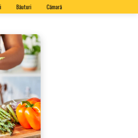
i
Băuturi
Cămară