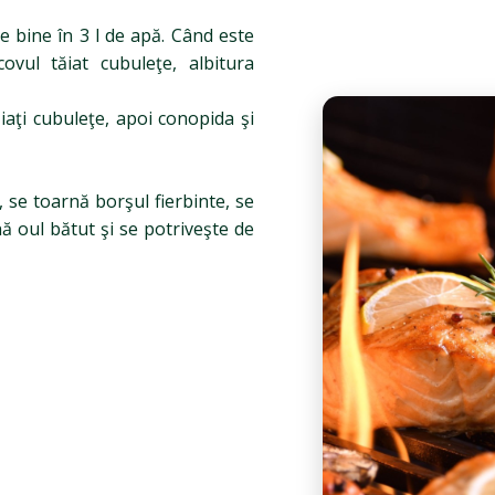
e bine în 3 l de apă. Când este
ovul tăiat cubuleţe, albitura
ăiaţi cubuleţe, apoi conopida şi
t, se toarnă borşul fierbinte, se
ă oul bătut şi se potriveşte de