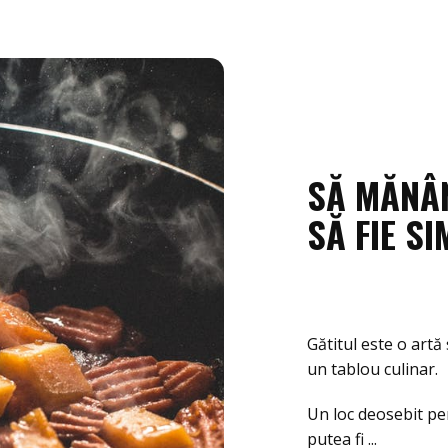
SĂ MĂNÂN
SĂ FIE SI
Gătitul este o artă
un tablou culinar.
Un loc deosebit pe
putea fi ...