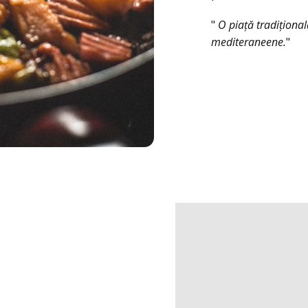
"
O piață tradițională
mediteraneene.
"