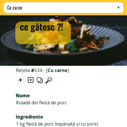
Alege categoria
ce gătesc ?!
Rețeta
#
534 - [
Cu carne
]
Nume
Ruladă din fleică de porc
Ingrediente
1 kg fleică de porc împănată și cu șorici